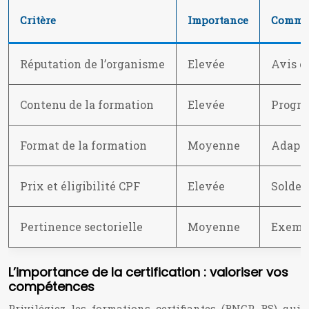
Critère
Importance
Commen
Réputation de l’organisme
Elevée
Avis en
Contenu de la formation
Elevée
Progra
Format de la formation
Moyenne
Adapta
Prix et éligibilité CPF
Elevée
Solde 
Pertinence sectorielle
Moyenne
Exempl
L’importance de la certification : valoriser vos
compétences
Privilégiez les formations certifiantes (RNCP, RS) qui