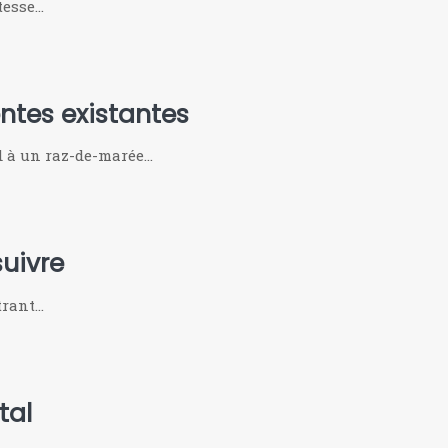
tesse…
ntes existantes
d à un raz-de-marée…
uivre
strant…
tal