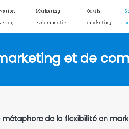
vation
Marketing
Outils
S
keting
événementiel
marketing
c
 marketing et de co
métaphore de la flexibilité en mark