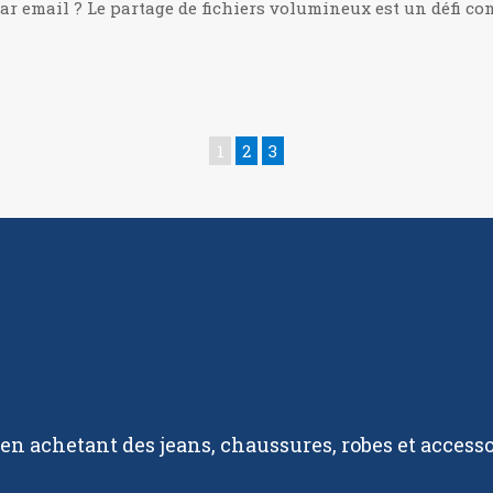
ar email ? Le partage de fichiers volumineux est un défi co
1
2
3
 en achetant des jeans, chaussures, robes et access