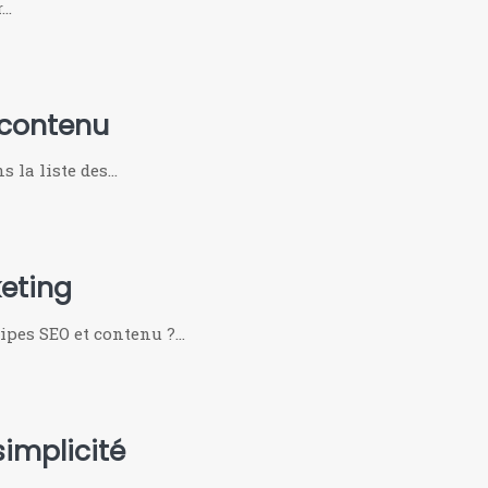
r…
e contenu
s la liste des…
keting
ipes SEO et contenu ?…
implicité