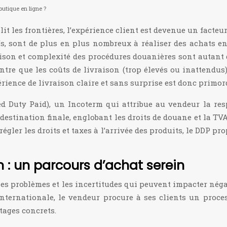
boutique en ligne ?
les frontières, l’expérience client est devenue un facteur
ifs, sont de plus en plus nombreux à réaliser des achats e
raison et complexité des procédures douanières sont autan
ntre que les coûts de livraison (trop élevés ou inattendus
érience de livraison claire et sans surprise est donc primor
red Duty Paid), un Incoterm qui attribue au vendeur la res
 destination finale, englobant les droits de douane et la 
égler les droits et taxes à l’arrivée des produits, le DDP p
n : un parcours d’achat serein
les problèmes et les incertitudes qui peuvent impacter néga
 internationale, le vendeur procure à ses clients un proces
tages concrets.