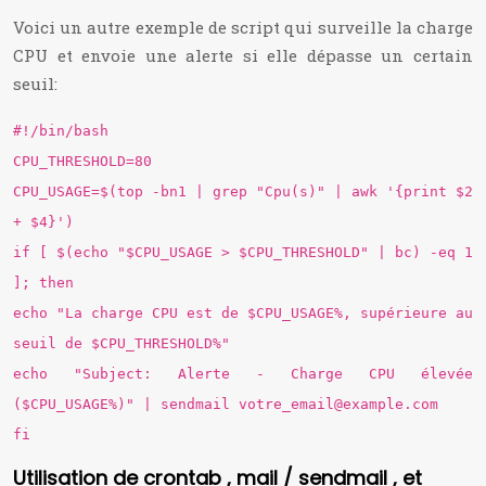
Voici un autre exemple de script qui surveille la charge
CPU et envoie une alerte si elle dépasse un certain
seuil:
#!/bin/bash
CPU_THRESHOLD=80
CPU_USAGE=$(top -bn1 | grep "Cpu(s)" | awk '{print $2
+ $4}')
if [ $(echo "$CPU_USAGE > $CPU_THRESHOLD" | bc) -eq 1
]; then
echo "La charge CPU est de $CPU_USAGE%, supérieure au
seuil de $CPU_THRESHOLD%"
echo "Subject: Alerte - Charge CPU élevée
($CPU_USAGE%)" | sendmail
votre_email@example.com
fi
Utilisation de crontab , mail / sendmail , et