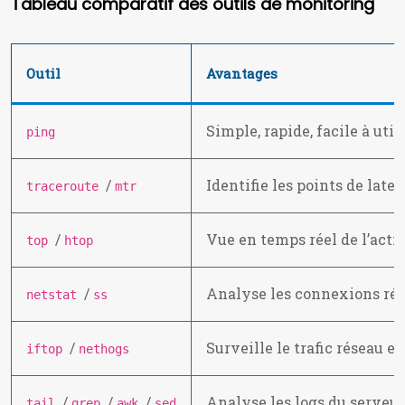
Tableau comparatif des outils de monitoring
Outil
Avantages
Simple, rapide, facile à util
ping
/
Identifie les points de late
traceroute
mtr
/
Vue en temps réel de l’acti
top
htop
/
Analyse les connexions rés
netstat
ss
/
Surveille le trafic réseau e
iftop
nethogs
/
/
/
Analyse les logs du serveu
tail
grep
awk
sed