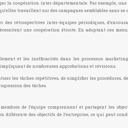
ger la coopération inter-départementale. Par exemple, une 
 qu’elles travaillent sur des campagnes semblables sans se 
er des rétrospectives inter-équipes périodiques, d’encour
 nécessitent une coopération étroite. En adoptant ces mes
glement et les inefficacités dans les processus marketin
u, impliquant de nombreuses approbations et révisions.
iser les tâches répétitives, de simplifier les procédures, de 
rogression des tâches.
es membres de l’équipe comprennent et partagent les obje
différente des objectifs de l’entreprise, ce qui peut cond