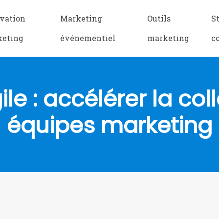
vation
Marketing
Outils
S
keting
événementiel
marketing
c
le : accélérer la co
équipes marketing