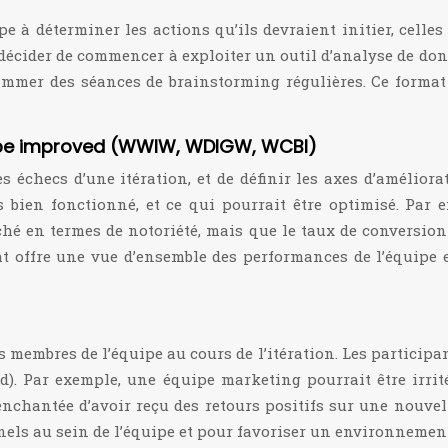
e à déterminer les actions qu’ils devraient initier, celles q
décider de commencer à exploiter un outil d’analyse de don
ammer des séances de brainstorming régulières. Ce format 
ld be improved (WWIW, WDIGW, WCBI)
s échecs d’une itération, et de définir les axes d’amélior
as bien fonctionné, et ce qui pourrait être optimisé. Par
en termes de notoriété, mais que le taux de conversion éta
at offre une vue d’ensemble des performances de l’équipe e
 membres de l’équipe au cours de l’itération. Les participan
ad). Par exemple, une équipe marketing pourrait être irrit
t enchantée d’avoir reçu des retours positifs sur une nouv
nels au sein de l’équipe et pour favoriser un environnement 