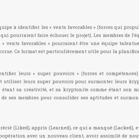
ipe à identifier les « vents favorables » (forces qui propuls
els qui pourraient faire échouer le projet). Les membres de l
s « vents favorables » pourraient être une équipe talentu
 accrue. Ce format est particulièrement utile pour la planifi
tifier leurs « super pouvoirs » (forces et compétences) e
t utiliser leurs super pouvoirs pour surmonter leurs kryp
 étant sa créativité, et sa kryptonite comme étant son m
 de ses membres pour consolider ses aptitudes et surmonte
cié (Liked), appris (Learned), ce qui a manqué (Lacked), et
oopération avec un nouveau client, avoir assimilé de nou