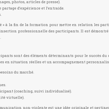
ages, photos, articles de presse).
 partage d’expérience et l’entraide.
.
é » à la fin de la formation pour mettre en relation les pa
’insertion professionnelle des participants. Il est démontr
.
ticipants sont des éléments déterminants pour le succès du
ises en situation réelles et un accompagnement personnalis
besoins du marché.
ues.
pant (coaching, suivi individualisé).
té virtuelle).
mmunication non-violente est une idée originale et pertine