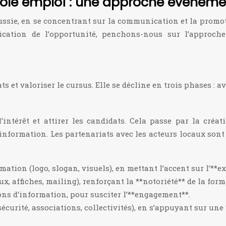
pôle emploi : une approche événemen
ssie, en se concentrant sur la communication et la promoti
tification de l’opportunité, penchons-nous sur l’appro
s et valoriser le cursus. Elle se décline en trois phases : a
intérêt et attirer les candidats. Cela passe par la créat
information. Les partenariats avec les acteurs locaux son
mation (logo, slogan, visuels), en mettant l’accent sur l’**e
 affiches, mailing), renforçant la **notoriété** de la form
ons d’information, pour susciter l’**engagement**.
écurité, associations, collectivités), en s’appuyant sur une